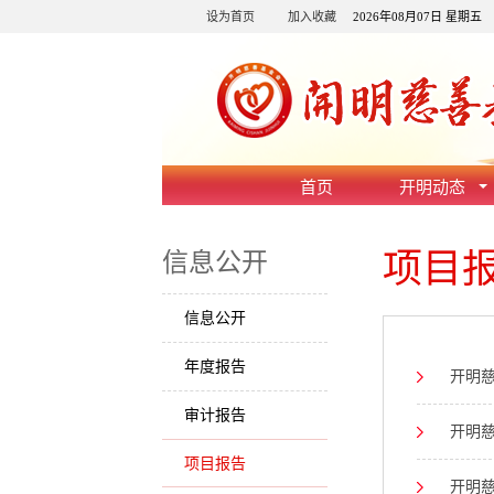
设为首页
加入收藏
2026年08月07日 星期五
首页
开明动态
项目
信息公开
信息公开
年度报告
开明慈
审计报告
开明慈
项目报告
开明慈