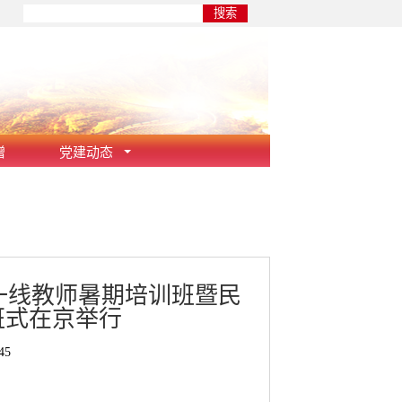
赠
党建动态
学一线教师暑期培训班暨民
班式在京举行
45