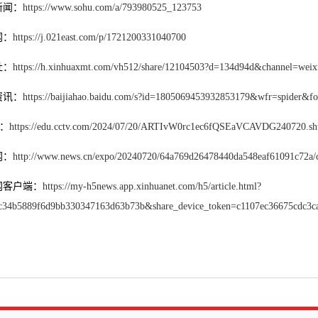
新闻：
https://www.sohu.com/a/793980525_123753
网：
https://j.021east.com/p/1721200331040700
社：
https://h.xinhuaxmt.com/vh512/share/12104503?d=134d94d&channel=weix
资讯：
https://baijiahao.baidu.com/s?id=1805069453932853179&wfr=spider&f
V：
https://edu.cctv.com/2024/07/20/ARTIvW0rc1ec6fQSEaVCAVDG240720.sh
网：
http://www.news.cn/expo/20240720/64a769d26478440da548eaf61091c72a/
网客户端：
https://my-h5news.app.xinhuanet.com/h5/article.html?
f9c34b5889f6d9bb330347163d63b73b&share_device_token=c1107ec36675cdc3