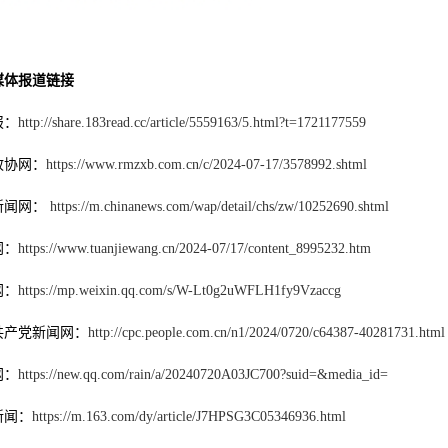
媒体报道链接
报：
http://share.183read.cc/article/5559163/5.html?t=1721177559
政协网：
https://www.rmzxb.com.cn/c/2024-07-17/3578992.shtml
新闻网：
https://m.chinanews.com/wap/detail/chs/zw/10252690.shtml
网：
https://www.tuanjiewang.cn/2024-07/17/content_8995232.htm
网：
https://mp.weixin.qq.com/s/W-Lt0g2uWFLH1fy9Vzaccg
共产党新闻网：
http://cpc.people.com.cn/n1/2024/0720/c64387-40281731.html
网：
https://new.qq.com/rain/a/20240720A03JC700?suid=&media_id=
新闻：
https://m.163.com/dy/article/J7HPSG3C05346936.html