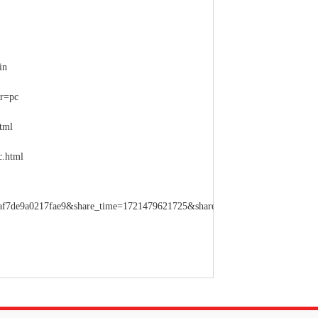
in
or=pc
tml
c.html
caf7de9a0217fae9&share_time=1721479621725&share_type=1