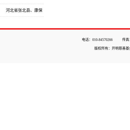
督战乡村教师培训
河北省张北县、康保
县健康扶贫流动卫生
室
电话：010-84570266
传真：
版权所有：开明慈善基