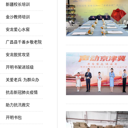
新疆校长培训
金沙教师培训
安龙爱心水窖
广昌县千善乡敬老院
安龙脱贫攻坚
开明书架进班级
关爱老兵·为群众办
实事
抗击新冠肺炎疫情
助力抗汛救灾
开明书包