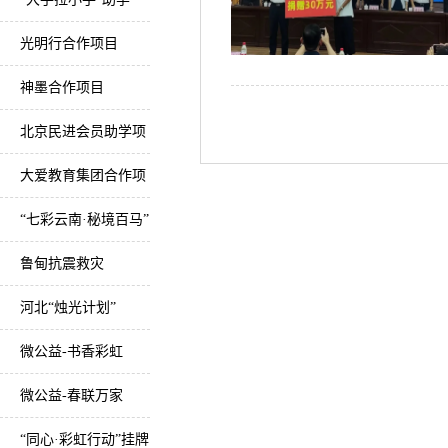
光明行合作项目
神墨合作项目
北京民进会员助学项
目
大爱教育集团合作项
目
“七彩云南·秘境百马”
美丽乡村马拉松项目
鲁甸抗震救灾
河北“烛光计划”
微公益-书香彩虹
微公益-春联万家
“同心·彩虹行动”挂牌