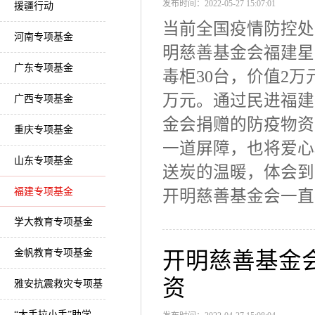
发布时间：2022-05-27 15:07:01
援疆行动
当前全国疫情防控处
河南专项基金
明慈善基金会福建星
广东专项基金
毒柜30台，价值2万
万元。通过民进福建
广西专项基金
金会捐赠的防疫物资
重庆专项基金
一道屏障，也将爱心
山东专项基金
送炭的温暖，体会到
福建专项基金
开明慈善基金会一直
学大教育专项基金
金帆教育专项基金
开明慈善基金
资
雅安抗震救灾专项基
金
“大手拉小手”助学