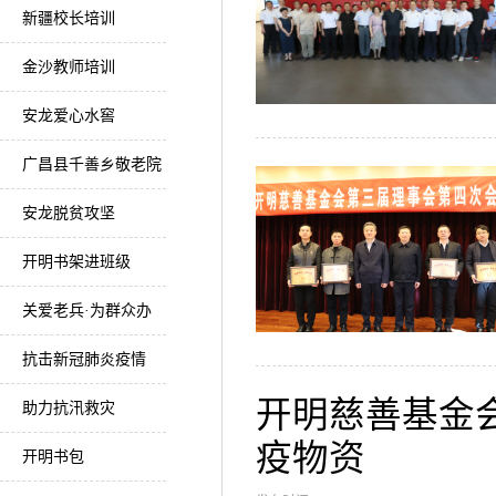
新疆校长培训
金沙教师培训
安龙爱心水窖
广昌县千善乡敬老院
安龙脱贫攻坚
开明书架进班级
关爱老兵·为群众办
实事
抗击新冠肺炎疫情
开明慈善基金
助力抗汛救灾
疫物资
开明书包