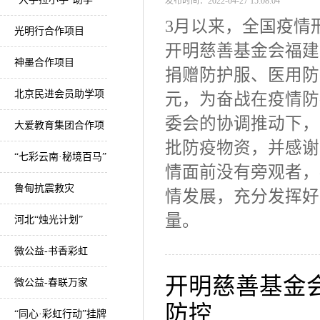
发布时间：2022-04-27 15:08:04
3月以来，全国疫情
光明行合作项目
开明慈善基金会福建
神墨合作项目
捐赠防护服、医用防
北京民进会员助学项
元，为奋战在疫情防
委会的协调推动下，
目
大爱教育集团合作项
批防疫物资，并感谢
目
“七彩云南·秘境百马”
情面前没有旁观者，
美丽乡村马拉松项目
鲁甸抗震救灾
情发展，充分发挥好
量。
河北“烛光计划”
微公益-书香彩虹
开明慈善基金
微公益-春联万家
防控
“同心·彩虹行动”挂牌