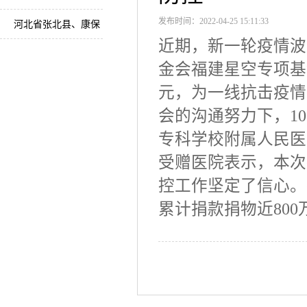
发布时间：2022-04-25 15:11:33
督战乡村教师培训
河北省张北县、康保
近期，新一轮疫情波
县健康扶贫流动卫生
金会福建星空专项基金
室
元，为一线抗击疫情
会的沟通努力下，10
专科学校附属人民医
受赠医院表示，本次
控工作坚定了信心。
累计捐款捐物近800