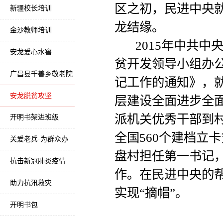
区之初，民进中央
新疆校长培训
龙结缘。
金沙教师培训
2015年中共中
安龙爱心水窖
贫开发领导小组办
广昌县千善乡敬老院
记工作的通知》，
安龙脱贫攻坚
层建设全面进步全
派机关优秀干部到村
开明书架进班级
全国560个建档立
关爱老兵·为群众办
盘村担任第一书记
实事
抗击新冠肺炎疫情
作。在民进中央的帮
助力抗汛救灾
实现“摘帽”。
开明书包