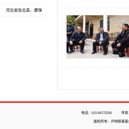
督战乡村教师培训
河北省张北县、康保
县健康扶贫流动卫生
室
电话：010-84570266
传真：
版权所有：开明慈善基