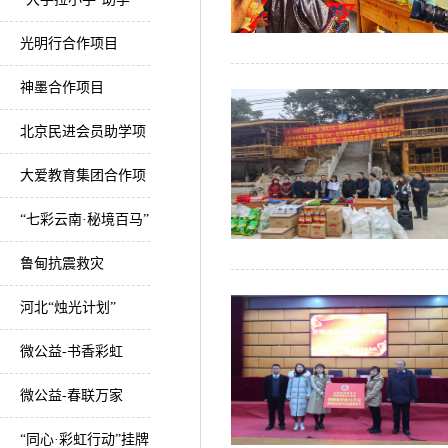
光明行合作项目
神墨合作项目
北京民进会员助学项
目
大爱教育集团合作项
目
“七彩云南·秘境百马”
美丽乡村马拉松项目
鲁甸抗震救灾
河北“烛光计划”
微公益-书香彩虹
微公益-春联万家
“同心·彩虹行动”挂牌