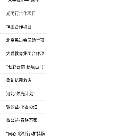
金
“大手拉小手”助学
光明行合作项目
神墨合作项目
北京民进会员助学项
目
大爱教育集团合作项
目
“七彩云南·秘境百马”
美丽乡村马拉松项目
鲁甸抗震救灾
河北“烛光计划”
微公益-书香彩虹
微公益-春联万家
“同心·彩虹行动”挂牌