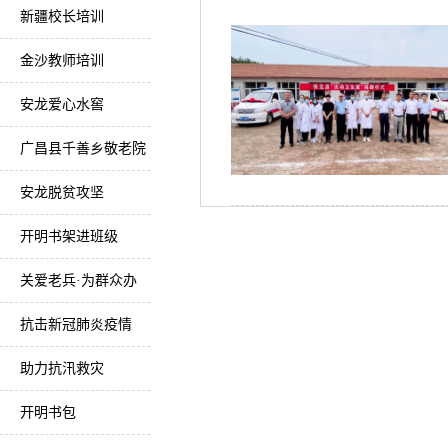
新疆校长培训
金沙教师培训
安龙爱心水窖
广昌县千善乡敬老院
安龙脱贫攻坚
开明书架进班级
关爱老兵·为群众办
实事
抗击新冠肺炎疫情
助力抗汛救灾
开明书包