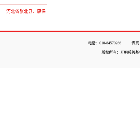
督战乡村教师培训
河北省张北县、康保
县健康扶贫流动卫生
室
电话：010-84570266
传真：
版权所有：开明慈善基