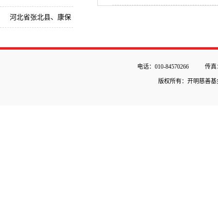
督战乡村教师培训
河北省张北县、康保
县健康扶贫流动卫生
室
电话：010-84570266
传真：
版权所有：开明慈善基