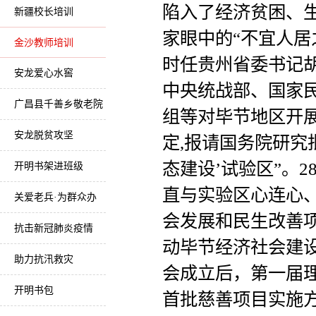
陷入了经济贫困、
新疆校长培训
家眼中的“不宜人居之
金沙教师培训
时任贵州省委书记
安龙爱心水窖
中央统战部、国家
广昌县千善乡敬老院
组等对毕节地区开
安龙脱贫攻坚
定,报请国务院研究批
态建设’试验区”。
开明书架进班级
直与实验区心连心
关爱老兵·为群众办
会发展和民生改善项
实事
抗击新冠肺炎疫情
动毕节经济社会建设
助力抗汛救灾
会成立后，第一届理
开明书包
首批慈善项目实施方