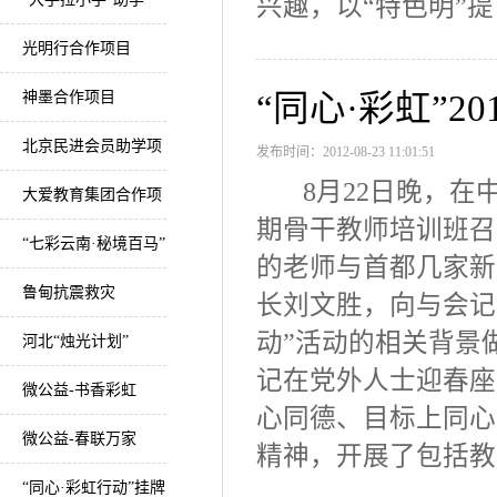
兴趣，以“特色明”提
光明行合作项目
神墨合作项目
“同心·彩虹”
北京民进会员助学项
发布时间：2012-08-23 11:01:51
8月22日晚，在中央
目
大爱教育集团合作项
期骨干教师培训班召
目
“七彩云南·秘境百马”
的老师与首都几家
美丽乡村马拉松项目
鲁甸抗震救灾
长刘文胜，向与会记
动”活动的相关背景
河北“烛光计划”
记在党外人士迎春座
微公益-书香彩虹
心同德、目标上同心
微公益-春联万家
精神，开展了包括教
“同心·彩虹行动”挂牌