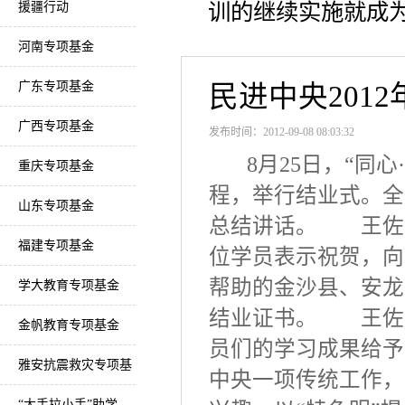
训的继续实施就成
援疆行动
河南专项基金
广东专项基金
民进中央201
广西专项基金
发布时间：2012-09-08 08:03:32
8月25日，“同心·
重庆专项基金
程，举行结业式。全
山东专项基金
总结讲话。 王佐
福建专项基金
位学员表示祝贺，向
帮助的金沙县、安龙
学大教育专项基金
结业证书。 王佐
金帆教育专项基金
员们的学习成果给予
雅安抗震救灾专项基
中央一项传统工作，
金
“大手拉小手”助学